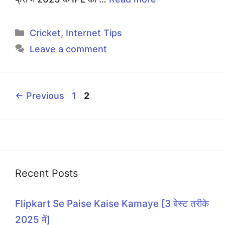
Categories
Cricket
,
Internet Tips
Leave a comment
Page
Page
←
Previous
1
2
Recent Posts
Flipkart Se Paise Kaise Kamaye [3 बेस्ट तरीके
2025 में]