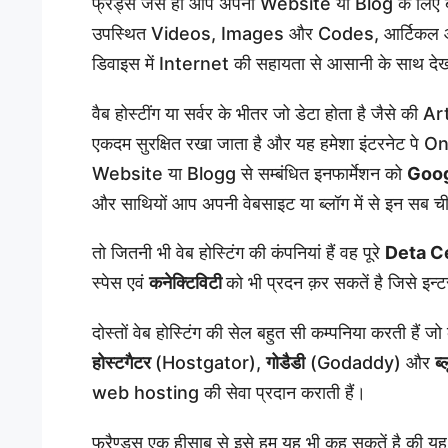
फ्रैंड्स जैसे ही आप अपनी Website या Blog के लिए बेब
उपस्थित Videos, Images और Codes, आर्टिकल 
डिवाइस में Internet की सहायता से आसानी के साथ दे
वैब होस्टींग या सर्वर के भीतर जो डेटा होता है जैसे क
एकदम सुरक्षित रखा जाता है और यह हमेशा इंटरनेट पे On
Website या Blogg से सम्बंधित इनफार्मेशन को
Goo
और साथियों आप अपनी वेबसाइट या ब्लॉग में से इन सब च
तो जितनी भी वेब होस्टिंग की कंपनियां हैं वह पूरे
Deta C
स्पेस एवं
कनेक्टिविटी
को भी प्रदन क़र सकतें है जिसे इन्ट
दोस्तों वेब होस्टिंग की सेल बहुत सी कम्पनिया करती हैं जो
होस्टगैटर
(Hostgator),
गोडैडी
(Godaddy) और
ब्
web hosting की सेवा प्रदान कराती हैं।
फ्रैण्ड्स एक हीसाब से इसे हम यह भी कह सकतें है की